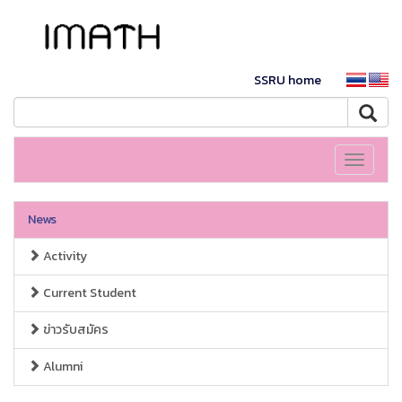
SSRU home
Toggle
navigati
News
Activity
Current Student
ข่าวรับสมัคร
Alumni