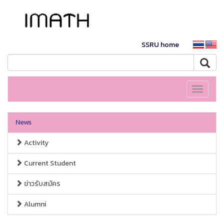
SSRU home
Toggle
navigati
News
Activity
Current Student
ข่าวรับสมัคร
Alumni